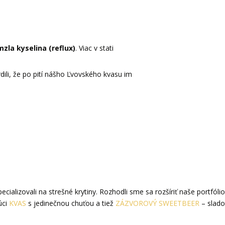
mzla kyselina (reflux)
. Viac v stati
ili, že po pití nášho Ľvovského kvasu im
cializovali na strešné krytiny. Rozhodli sme sa rozšíriť naše portf
úci
KVAS
s jedinečnou chuťou a tiež
ZÁZVOROVÝ SWEETBEER
– slado