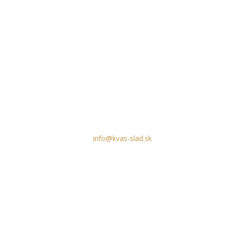
Kontakty
Prevádzka:
Novozámocká 67,
949 05 Nitra – Krškany
Volajte, alebo píšte:
0905 598 924
info@kvas-slad.sk