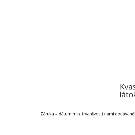
Záruky a pokusy
Aká je minimálna trvanlivosť a ako dlho ho môžete konzumov
Kvas
láto
Záruka – dátum min. trvanlivosti nami dodávan