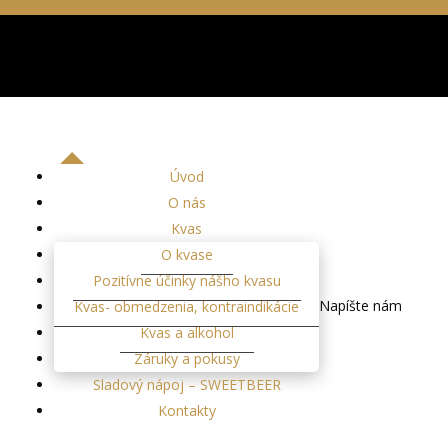
Úvod
O nás
Kvas
O kvase
Pozitívne účinky nášho kvasu
Napíšte nám
Kvas- obmedzenia, kontraindikácie
Kvas a alkohol
Záruky a pokusy
Sladový nápoj – SWEETBEER
Kontakty