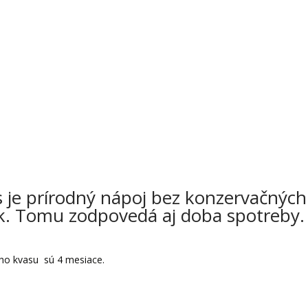
ať po otvorení?
 je prírodný nápoj bez konzervačných
k. Tomu zodpovedá aj doba spotreby.
ého kvasu sú 4 mesiace.