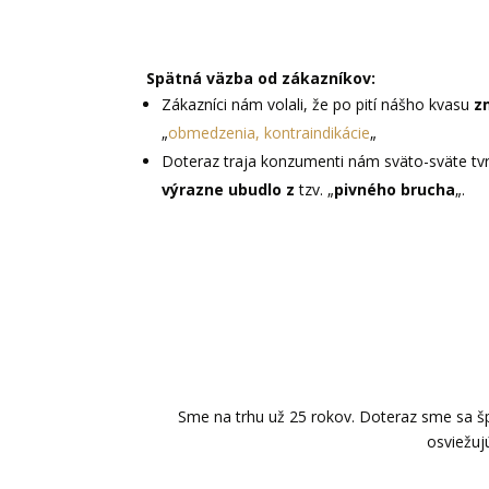
Spätná väzba od zákazníkov:
Zákazníci nám volali, že po pití nášho kvasu
z
„
obmedzenia, kontraindikácie
„
Doteraz traja konzumenti nám sväto-sväte tvrd
výrazne ubudlo
z
tzv. „
pivného brucha
„.
Sme na trhu už 25 rokov. Doteraz sme sa špe
osviežuj