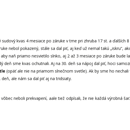
 sudový kvas 4 mesiace po záruke v tme pri zhruba 17 st. a ďalších 8 
áruke nebol pokazený, stále sa dal piť, aj keď už nemal takú „iskru“, 
 aby naň priamo nesvietilo slnko, aj 2 až 3 mesiace po záruke bude l
ždý deň sme kvas ochutnali. Aj na 30. deň sa nápoj dal piť, hoci samo
tle
(opäť ale nie na priamom slnečnom svetle). Ak by sme ho nechali 
 deň, ale nám sa dal piť aj na tridsiaty.
vôbec neboli prekvapení, aale tiež odpísali, že nie každá výrobná š