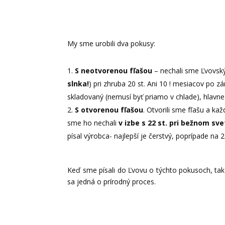
My sme urobili dva pokusy:
S neotvorenou fľašou
– nechali sme Ľvovský
slnka!
) pri zhruba 20 st. Ani 10 ! mesiacov po z
skladovaný (nemusí byť priamo v chlade), hlavne
S otvorenou fľašou
. Otvorili sme fľašu a ka
sme ho nechali
v izbe s 22 st. pri bežnom sve
písal výrobca- najlepší je čerstvý, poprípade na 2.
Keď sme písali do Ľvovu o týchto pokusoch, tak 
sa jedná o prírodný proces.