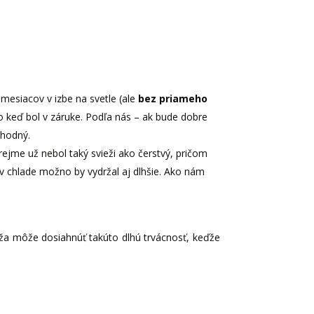
mesiacov v izbe na svetle (ale
bez priameho
ako keď bol v záruke. Podľa nás – ak bude dobre
ahodný.
zrejme už nebol taký svieži ako čerstvý, pričom
v chlade možno by vydržal aj dlhšie. Ako nám
arža môže dosiahnúť takúto dlhú trvácnosť, keďže