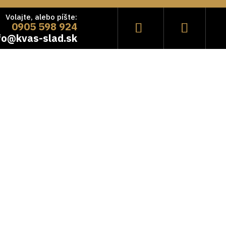
Volajte, alebo píšte:
0905 598 924
fo@kvas-slad.sk